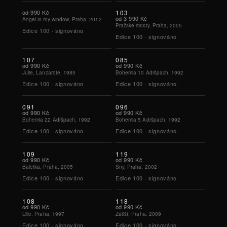
od
990 Kč
103
od
3 990 Kč
Angel in my window, Praha, 2012
Pražské mosty, Praha, 2005
Edice
100
·
signováno
Edice
100
·
signováno
107
085
od
990 Kč
od
990 Kč
Julie, Lanzarote, 1985
Bohemia 10 Adršpach, 1992
Edice
100
·
signováno
Edice
100
·
signováno
091
096
od
990 Kč
od
990 Kč
Bohemia 22 Adršpach, 1992
Bohemia 5 Adršpach, 1992
Edice
100
·
signováno
Edice
100
·
signováno
109
119
od
990 Kč
od
990 Kč
Baletka, Praha, 2005
Sny, Praha, 2002
Edice
100
·
signováno
Edice
100
·
signováno
108
118
od
990 Kč
od
990 Kč
Lilie, Praha, 1997
Zátiší, Praha, 2009
Edice
100
·
signováno
Edice
100
·
signováno