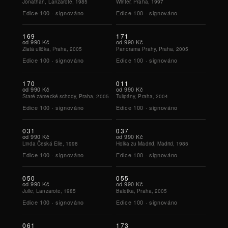
Jonathan, Lanzarote, 1985
Winter, Praha, 1997
Edice
100
·
signováno
Edice
100
·
signováno
169
171
od
990 Kč
od
990 Kč
Zlatá ulička, Praha, 2005
Panorama Prahy, Praha, 2005
Edice
100
·
signováno
Edice
100
·
signováno
170
011
od
990 Kč
od
990 Kč
Staré zámecké schody, Praha, 2005
Tulipány, Praha, 2004
Edice
100
·
signováno
Edice
100
·
signováno
031
037
od
990 Kč
od
990 Kč
Linda Česká Elle, 1998
Holka zu Madrid, Madrid, 1985
Edice
100
·
signováno
Edice
100
·
signováno
050
055
od
990 Kč
od
990 Kč
Julie, Lanzarote, 1985
Baletka, Praha, 2005
Edice
100
·
signováno
Edice
100
·
signováno
061
173