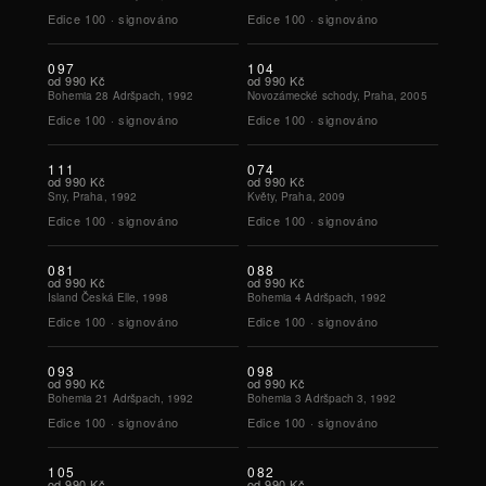
Edice
100
·
signováno
Edice
100
·
signováno
097
104
od
990 Kč
od
990 Kč
Bohemia 28 Adršpach, 1992
Novozámecké schody, Praha, 2005
Edice
100
·
signováno
Edice
100
·
signováno
111
074
od
990 Kč
od
990 Kč
Sny, Praha, 1992
Květy, Praha, 2009
Edice
100
·
signováno
Edice
100
·
signováno
081
088
od
990 Kč
od
990 Kč
Island Česká Elle, 1998
Bohemia 4 Adršpach, 1992
Edice
100
·
signováno
Edice
100
·
signováno
093
098
od
990 Kč
od
990 Kč
Bohemia 21 Adršpach, 1992
Bohemia 3 Adršpach 3, 1992
Edice
100
·
signováno
Edice
100
·
signováno
105
082
od
990 Kč
od
990 Kč