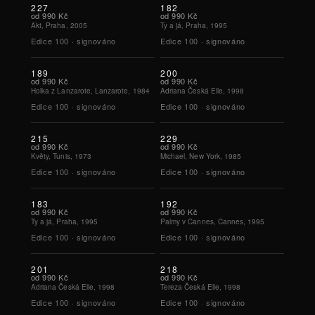
227
182
od
990 Kč
od
990 Kč
Akt, Praha, 2005
Ty a já, Praha, 1995
Edice
100
·
signováno
Edice
100
·
signováno
189
200
od
990 Kč
od
990 Kč
Holka z Lanzarote, Lanzarote, 1984
Adriana Česká Elle, 1998
Edice
100
·
signováno
Edice
100
·
signováno
215
229
od
990 Kč
od
990 Kč
Květy, Tunis, 1973
Michael, New York, 1985
Edice
100
·
signováno
Edice
100
·
signováno
183
192
od
990 Kč
od
990 Kč
Ty a já, Praha, 1995
Palmy v Cannes, Cannes, 1995
Edice
100
·
signováno
Edice
100
·
signováno
201
218
od
990 Kč
od
990 Kč
Adriana Česká Elle, 1998
Tereza Česká Elle, 1998
Edice
100
·
signováno
Edice
100
·
signováno