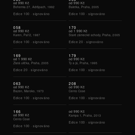
od
990 Kč
od
990 Kč
Bohemia 27, Adršpach, 1992
Baletka, Praha, 2005
Edice
100
·
signováno
Edice
100
·
signováno
058
170
od
990 Kč
od
1 990 Kč
Karen, Paříž, 1987
Staré zámecké schody, Praha, 2005
Edice
100
·
signováno
Edice
20
·
signováno
169
179
od
1 990 Kč
od
990 Kč
Zlatá ulička, Praha, 2005
Ty a já, Praha, 1995
Edice
20
·
signováno
Edice
100
·
signováno
063
208
od
990 Kč
od
990 Kč
Bazen, Maroko, 1973
Cento Cose
Edice
100
·
signováno
Edice
100
·
signováno
166
od
990 Kč
od
990 Kč
Kampa 1, Praha, 2013
Cento Cose
Edice
100
·
signováno
Edice
100
·
signováno