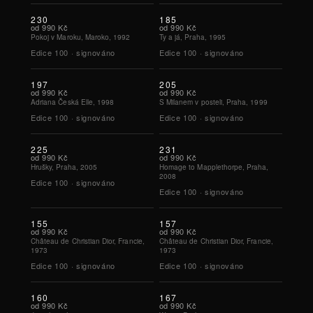
230
185
od
990 Kč
od
990 Kč
Pokoj v Maroku, Maroko, 1992
Ty a já, Praha, 1995
Edice
100
·
signováno
Edice
100
·
signováno
197
205
od
990 Kč
od
990 Kč
Adriana Česká Elle, 1998
S Milanem v posteli, Praha, 1999
Edice
100
·
signováno
Edice
100
·
signováno
225
231
od
990 Kč
od
990 Kč
Hrušky, Praha, 2005
Homage to Mapplethorpe, Praha,
2008
Edice
100
·
signováno
Edice
100
·
signováno
155
157
od
990 Kč
od
990 Kč
Château de Christian Dior, Francie,
Château de Christian Dior, Francie,
1973
1973
Edice
100
·
signováno
Edice
100
·
signováno
160
167
od
990 Kč
od
990 Kč