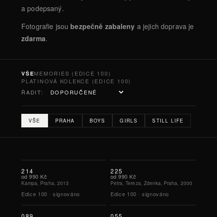
a podepsaný.
Fotografie jsou
bezpečně zabaleny
a jejich doprava je
zdarma
.
MEMORIES (EDICE 100)
VŠE
PLATINOVÁ KOLEKCE (EDICE 100)
ŘADIT:
VŠE
PRAHA
BOYS
GIRLS
STILL LIFE
214
225
od
990 Kč
od
990 Kč
Kampa, Praha, 2013
Petra, Tereza, Zdenka, Praha, 2000
Edice
100
·
signováno
Edice
100
·
signováno
089
055