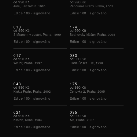
od
990 Kč
od
990 Kč
Julie, Lanzarote, 1985
Panorama Prahy, Praha, 2005
Edice
100
·
signováno
Edice
100
·
signováno
013
174
od
990 Kč
od
990 Kč
S Milanem v posteli, Praha, 1999
Strahovsky klášter, Praha, 2005
Edice
100
·
signováno
Edice
100
·
signováno
017
033
od
990 Kč
od
990 Kč
Winter, Praha, 1997
Linda Česká Elle, 1998
Edice
100
·
signováno
Edice
100
·
signováno
043
175
od
990 Kč
od
990 Kč
Kluk z Prahy, Praha, 2002
Čertovka 2, Praha, 2005
Edice
100
·
signováno
Edice
100
·
signováno
021
035
od
990 Kč
od
990 Kč
Kirsten, Milán, 1984
Akt, Praha, 2007
Edice
100
·
signováno
Edice
100
·
signováno