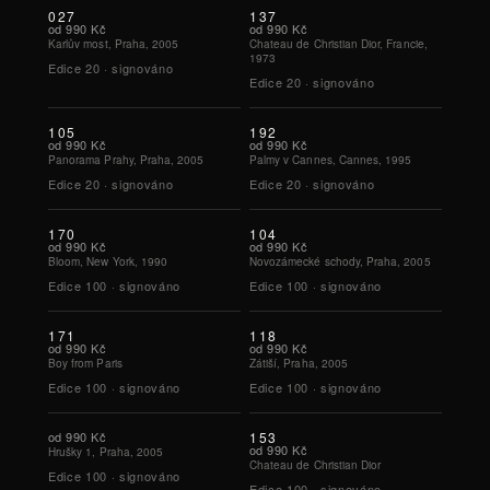
027
137
od
990 Kč
od
990 Kč
Karlův most, Praha, 2005
Chateau de Christian Dior, Francie,
1973
Edice
20
·
signováno
Edice
20
·
signováno
105
192
od
990 Kč
od
990 Kč
Panorama Prahy, Praha, 2005
Palmy v Cannes, Cannes, 1995
Edice
20
·
signováno
Edice
20
·
signováno
170
104
od
990 Kč
od
990 Kč
Bloom, New York, 1990
Novozámecké schody, Praha, 2005
Edice
100
·
signováno
Edice
100
·
signováno
171
118
od
990 Kč
od
990 Kč
Boy from Paris
Zátiší, Praha, 2005
Edice
100
·
signováno
Edice
100
·
signováno
od
990 Kč
153
od
990 Kč
Hrušky 1, Praha, 2005
Chateau de Christian Dior
Edice
100
·
signováno
Edice
100
·
signováno