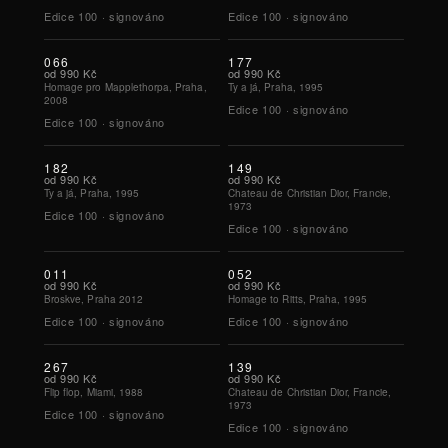
Edice
100
·
signováno
Edice
100
·
signováno
066
177
od
990 Kč
od
990 Kč
Homage pro Mapplethorpa, Praha,
Ty a já, Praha, 1995
2008
Edice
100
·
signováno
Edice
100
·
signováno
182
149
od
990 Kč
od
990 Kč
Ty a já, Praha, 1995
Chateau de Christian Dior, Francie,
1973
Edice
100
·
signováno
Edice
100
·
signováno
011
052
od
990 Kč
od
990 Kč
Broskve, Praha 2012
Homage to Ritts, Praha, 1995
Edice
100
·
signováno
Edice
100
·
signováno
267
139
od
990 Kč
od
990 Kč
Flip flop, Miami, 1988
Chateau de Christian Dior, Francie,
1973
Edice
100
·
signováno
Edice
100
·
signováno