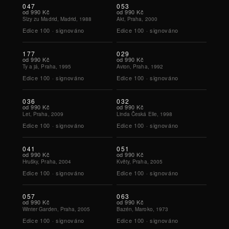
047
053
od
990 Kč
od
990 Kč
Slzy zu Madrid, Madrid, 1988
Akt, Praha, 2000
Edice
100
·
signováno
Edice
100
·
signováno
177
029
od
990 Kč
od
990 Kč
Ty a já, Praha, 1995
Avion, Praha, 1992
Edice
100
·
signováno
Edice
100
·
signováno
036
032
od
990 Kč
od
990 Kč
Let, Praha, 2009
Linda Česká Elle, 1998
Edice
100
·
signováno
Edice
100
·
signováno
041
051
od
990 Kč
od
990 Kč
Hrušky, Praha, 2004
Květy, Praha, 2005
Edice
100
·
signováno
Edice
100
·
signováno
057
063
od
990 Kč
od
990 Kč
Winter Garden, Praha, 2005
Bazén, Maroko, 1973
Edice
100
·
signováno
Edice
100
·
signováno