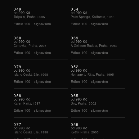
049
054
od
990 Kč
od
990 Kč
Tulipa n, Praha, 2005
Palm Springs, Kalifornie, 1968
Edice
100
·
signováno
Edice
100
·
signováno
060
069
od
990 Kč
od
990 Kč
Čertovka, Praha, 2005
A Girl from Radost, Praha, 1992
Edice
100
·
signováno
Edice
100
·
signováno
079
052
od
990 Kč
od
990 Kč
Island Česká Elle, 1998
Homage to Ritts, Praha, 1995
Edice
100
·
signováno
Edice
100
·
signováno
058
065
od
990 Kč
od
990 Kč
Karen Paříž, 1987
Sny, Praha, 2002
Edice
100
·
signováno
Edice
100
·
signováno
077
059
od
990 Kč
od
990 Kč
Island Česká Elle, 1998
Květy, Praha, 2005