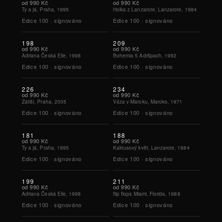
od
990 Kč
od
990 Kč
Ty a já, Praha, 1995
Holka z Lanzarote, Lanzarote, 1984
Edice
100
·
signováno
Edice
100
·
signováno
198
209
od
990 Kč
od
990 Kč
Adriana Česká Elle, 1998
Bohemia 5 Adršpach, 1992
Edice
100
·
signováno
Edice
100
·
signováno
226
234
od
990 Kč
od
990 Kč
Zátiší, Praha, 2005
Váza v Maroku, Maroko, 1971
Edice
100
·
signováno
Edice
100
·
signováno
181
188
od
990 Kč
od
990 Kč
Ty a já, Praha, 1995
Kaktusový květ, Lanzarote, 1984
Edice
100
·
signováno
Edice
100
·
signováno
199
211
od
990 Kč
od
990 Kč
Adriana Česká Elle, 1998
flip flops Miami, Florida, 1988
Edice
100
·
signováno
Edice
100
·
signováno