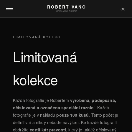
ROBERT VANO
(
0
)
OFICIÁLNÍ ESHOP
LIMITOVANÁ KOLEKCE
Limitovaná
kolekce
Každá fotografie je Robertem
vyrobená, podepsaná,
očíslovaná a označena speciální raznicí
. Každá
fotografie je v nákladu
pouze 100 kusů
. Tento počet je
definitivní a nikdy nebude navýšen. Ke každé fotografii
obdržíte
certifikát pravosti
, který je taktéž očíslovaný