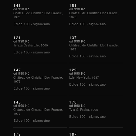
141
151
od
990 Kč
od
990 Kč
Château de Christian Dior, Francie,
Château de Christian Dior, Francie,
1973
1973
Edice
100
·
signováno
Edice
100
·
signováno
121
137
od
990 Kč
od
990 Kč
Tereza Česká Elle, 2000
Château de Christian Dior, Francie,
1973
Edice
100
·
signováno
Edice
100
·
signováno
147
129
od
990 Kč
od
990 Kč
Château de Christian Dior, Francie,
Lyle, New York, 1987
1973
Edice
100
·
signováno
Edice
100
·
signováno
145
178
od
990 Kč
od
990 Kč
Château de Christian Dior, Francie,
Ty a já, Praha, 1995
1973
Edice
100
·
signováno
Edice
100
·
signováno
179
187