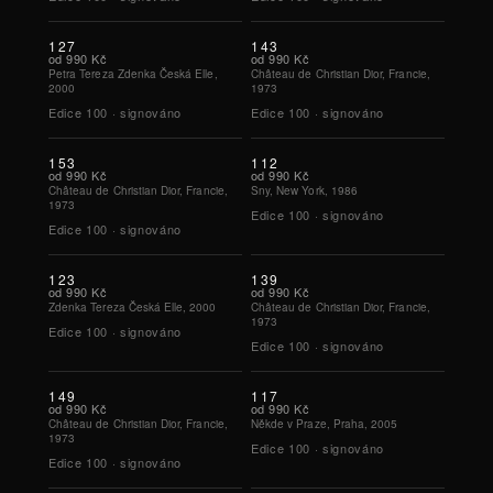
127
143
od
990 Kč
od
990 Kč
Petra Tereza Zdenka Česká Elle,
Château de Christian Dior, Francie,
2000
1973
Edice
100
·
signováno
Edice
100
·
signováno
153
112
od
990 Kč
od
990 Kč
Château de Christian Dior, Francie,
Sny, New York, 1986
1973
Edice
100
·
signováno
Edice
100
·
signováno
123
139
od
990 Kč
od
990 Kč
Zdenka Tereza Česká Elle, 2000
Château de Christian Dior, Francie,
1973
Edice
100
·
signováno
Edice
100
·
signováno
149
117
od
990 Kč
od
990 Kč
Château de Christian Dior, Francie,
Někde v Praze, Praha, 2005
1973
Edice
100
·
signováno
Edice
100
·
signováno