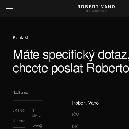
ROBERT VANO
OFICIÁLNÍ ESHOP
Kontakt
Máte specifický dotaz
chcete poslat Roberto
Napište nám
Robert Vano
JMÉNO
E-
IČO
MAIL
DIČ