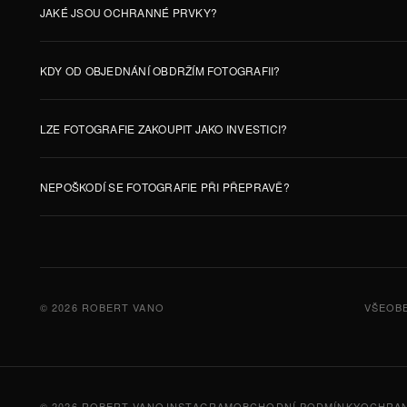
JAKÉ JSOU OCHRANNÉ PRVKY?
KDY OD OBJEDNÁNÍ OBDRŽÍM FOTOGRAFII?
LZE FOTOGRAFIE ZAKOUPIT JAKO INVESTICI?
NEPOŠKODÍ SE FOTOGRAFIE PŘI PŘEPRAVĚ?
© 2026 ROBERT VANO
VŠEOB
© 2026 ROBERT VANO
INSTAGRAM
OBCHODNÍ PODMÍNKY
OCHRAN