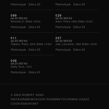
Platinotypie · Edice
20
Platinotypie · Edice
20
089
029
od
40 000 Kč
od
30 000 Kč
Bohemia 27 (Edice 18/20)
Avion, Praha 1992 (Edice 12/20)
Platinotypie · Edice
20
Platinotypie · Edice
20
011
257
od
30 000 Kč
od
30 000 Kč
Tulipány, Praha, 2004 (Edice 12/20)
Julie, Lanzarote, 1985 (Edice 13/20)
Platinotypie · Edice
20
Platinotypie · Edice
20
009
od
20 000 Kč
Květy, Tunis, 1973
Platinotypie · Edice
20
© 2026 ROBERT VANO
INSTAGRAM
OBCHODNÍ PODMÍNKY
OCHRANA ÚDAJŮ
COOKIES
KONTAKT