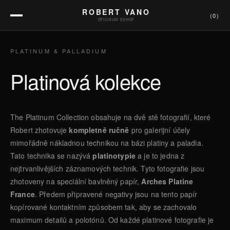
ROBERT VANO
(
0
)
OFICIÁLNÍ ESHOP
PLATINUM & PALLADIUM
Platinová kolekce
The Platinum Collection obsahuje na dvě stě fotografií, které
Robert zhotovuje
kompletně ručně
pro galerijní účely
mimořádně nákladnou technikou na bázi platiny a paladia.
Tato technika se nazývá
platinotypie
a je to jedna z
nejtrvanlivějších záznamových technik. Tyto fotografie jsou
zhotoveny na speciální bavlněný papír,
Arches Platine
France
. Předem připravené negativy jsou na tento papír
kopírované kontaktním způsobem tak, aby se zachovalo
maximum detailů a polotónů. Od každé platinové fotografie je