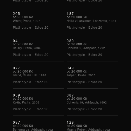
Platinotypie · Edice
20
Platinotypie · Edice
20
205
187
od
20 000 Kč
od
20 000 Kč
Winter, Praha, 1997
Holka z Lanzarote, Lanzarote, 1984
Platinotypie · Edice
20
Platinotypie · Edice
20
041
089
od
20 000 Kč
od
20 000 Kč
Hrušky, Praha, 2004
Bohemia 2, Adršpach, 1992
Platinotypie · Edice
20
Platinotypie · Edice
20
077
049
od
20 000 Kč
od
20 000 Kč
Island, Česká Elle, 1998
Tulipán, Praha, 2005
Platinotypie · Edice
20
Platinotypie · Edice
20
059
087
od
20 000 Kč
od
20 000 Kč
Květy, Praha, 2005
Bohemia 19, Adršpach, 1992
Platinotypie · Edice
20
Platinotypie · Edice
20
097
129
od
20 000 Kč
od
20 000 Kč
Bohemia 28, Adršpach, 1992
Milan a Robert, Adršpach, 1992