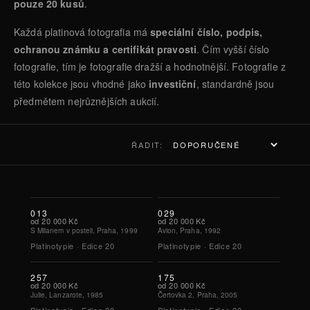
pouze 20 kusů
.
Každá platinová fotografia má
speciální číslo, podpis,
ochranou známku a certifikát pravosti
. Čím vyšší číslo
fotografie, tím je fotografie dražší a hodnotnější. Fotografie z
této kolekce jsou vhodné jako
investiční
, standardně jsou
předmětem nejrůznějších aukcií.
ŘADIT:
013
029
od
20 000 Kč
od
20 000 Kč
S Milanem v posteli, Praha, 1999
Avion, Praha, 1992
Platinotypie · Edice
20
Platinotypie · Edice
20
257
175
od
20 000 Kč
od
20 000 Kč
Julie, Lanzarote, 1985
Čertovka 2, Praha, 2005