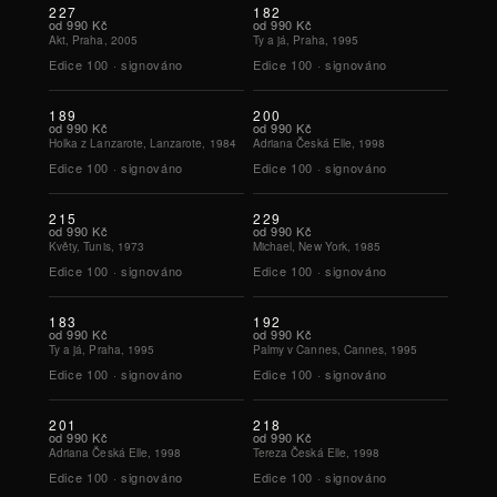
227
182
od
990 Kč
od
990 Kč
Akt, Praha, 2005
Ty a já, Praha, 1995
Edice
100
·
signováno
Edice
100
·
signováno
189
200
od
990 Kč
od
990 Kč
Holka z Lanzarote, Lanzarote, 1984
Adriana Česká Elle, 1998
Edice
100
·
signováno
Edice
100
·
signováno
215
229
od
990 Kč
od
990 Kč
Květy, Tunis, 1973
Michael, New York, 1985
Edice
100
·
signováno
Edice
100
·
signováno
183
192
od
990 Kč
od
990 Kč
Ty a já, Praha, 1995
Palmy v Cannes, Cannes, 1995
Edice
100
·
signováno
Edice
100
·
signováno
201
218
od
990 Kč
od
990 Kč
Adriana Česká Elle, 1998
Tereza Česká Elle, 1998
Edice
100
·
signováno
Edice
100
·
signováno