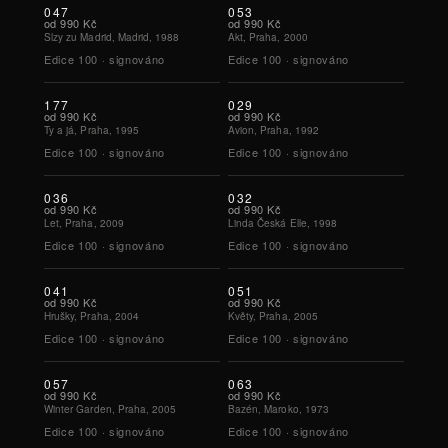
047
053
od
990 Kč
od
990 Kč
Slzy zu Madrid, Madrid, 1988
Akt, Praha, 2000
Edice
100
·
signováno
Edice
100
·
signováno
177
029
od
990 Kč
od
990 Kč
Ty a já, Praha, 1995
Avion, Praha, 1992
Edice
100
·
signováno
Edice
100
·
signováno
036
032
od
990 Kč
od
990 Kč
Let, Praha, 2009
Linda Česká Elle, 1998
Edice
100
·
signováno
Edice
100
·
signováno
041
051
od
990 Kč
od
990 Kč
Hrušky, Praha, 2004
Květy, Praha, 2005
Edice
100
·
signováno
Edice
100
·
signováno
057
063
od
990 Kč
od
990 Kč
Winter Garden, Praha, 2005
Bazén, Maroko, 1973
Edice
100
·
signováno
Edice
100
·
signováno