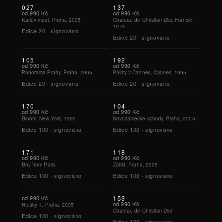
027
137
od
990 Kč
od
990 Kč
Karlův most, Praha, 2005
Chateau de Christian Dior, Francie,
1973
Edice
20
·
signováno
Edice
20
·
signováno
105
192
od
990 Kč
od
990 Kč
Panorama Prahy, Praha, 2005
Palmy v Cannes, Cannes, 1995
Edice
20
·
signováno
Edice
20
·
signováno
170
104
od
990 Kč
od
990 Kč
Bloom, New York, 1990
Novozámecké schody, Praha, 2005
Edice
100
·
signováno
Edice
100
·
signováno
171
118
od
990 Kč
od
990 Kč
Boy from Paris
Zátiší, Praha, 2005
Edice
100
·
signováno
Edice
100
·
signováno
od
990 Kč
153
od
990 Kč
Hrušky 1, Praha, 2005
Chateau de Christian Dior
Edice
100
·
signováno
Edice
100
·
signováno