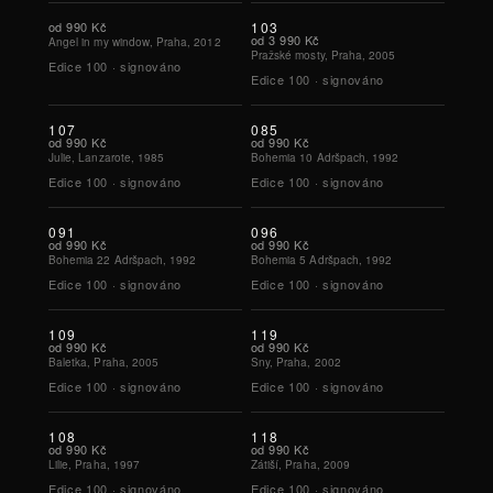
od
990 Kč
103
od
3 990 Kč
Angel in my window, Praha, 2012
Pražské mosty, Praha, 2005
Edice
100
·
signováno
Edice
100
·
signováno
107
085
od
990 Kč
od
990 Kč
Julie, Lanzarote, 1985
Bohemia 10 Adršpach, 1992
Edice
100
·
signováno
Edice
100
·
signováno
091
096
od
990 Kč
od
990 Kč
Bohemia 22 Adršpach, 1992
Bohemia 5 Adršpach, 1992
Edice
100
·
signováno
Edice
100
·
signováno
109
119
od
990 Kč
od
990 Kč
Baletka, Praha, 2005
Sny, Praha, 2002
Edice
100
·
signováno
Edice
100
·
signováno
108
118
od
990 Kč
od
990 Kč
Lilie, Praha, 1997
Zátiší, Praha, 2009
Edice
100
·
signováno
Edice
100
·
signováno