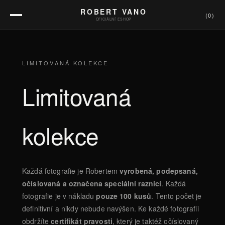
ROBERT VANO
(
0
)
OFICIÁLNÍ ESHOP
LIMITOVANÁ KOLEKCE
Limitovaná
kolekce
Každá fotografie je Robertem
vyrobená, podepsaná,
očíslovaná a označena speciální raznicí
. Každá
fotografie je v nákladu
pouze 100 kusů
. Tento počet je
definitivní a nikdy nebude navýšen. Ke každé fotografii
obdržíte
certifikát pravosti
, který je taktéž očíslovaný