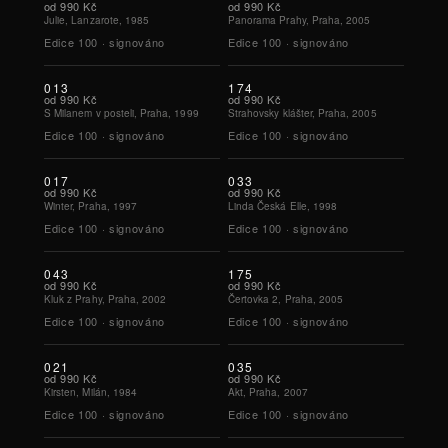
od
990 Kč
od
990 Kč
Julie, Lanzarote, 1985
Panorama Prahy, Praha, 2005
Edice
100
·
signováno
Edice
100
·
signováno
013
174
od
990 Kč
od
990 Kč
S Milanem v posteli, Praha, 1999
Strahovsky klášter, Praha, 2005
Edice
100
·
signováno
Edice
100
·
signováno
017
033
od
990 Kč
od
990 Kč
Winter, Praha, 1997
Linda Česká Elle, 1998
Edice
100
·
signováno
Edice
100
·
signováno
043
175
od
990 Kč
od
990 Kč
Kluk z Prahy, Praha, 2002
Čertovka 2, Praha, 2005
Edice
100
·
signováno
Edice
100
·
signováno
021
035
od
990 Kč
od
990 Kč
Kirsten, Milán, 1984
Akt, Praha, 2007
Edice
100
·
signováno
Edice
100
·
signováno