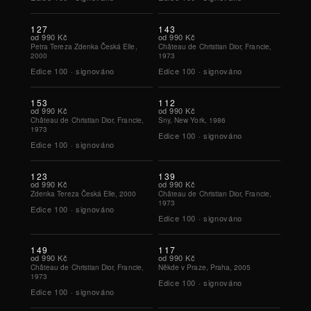
127
143
od
990 Kč
od
990 Kč
Petra Tereza Zdenka Česká Elle,
Château de Christian Dior, Francie,
2000
1973
Edice
100
·
signováno
Edice
100
·
signováno
153
112
od
990 Kč
od
990 Kč
Château de Christian Dior, Francie,
Sny, New York, 1986
1973
Edice
100
·
signováno
Edice
100
·
signováno
123
139
od
990 Kč
od
990 Kč
Zdenka Tereza Česká Elle, 2000
Château de Christian Dior, Francie,
1973
Edice
100
·
signováno
Edice
100
·
signováno
149
117
od
990 Kč
od
990 Kč
Château de Christian Dior, Francie,
Někde v Praze, Praha, 2005
1973
Edice
100
·
signováno
Edice
100
·
signováno