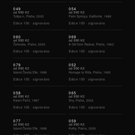
049
054
od
990 Kč
od
990 Kč
Tulipa n, Praha, 2005
Palm Springs, Kalifornie, 1968
Edice
100
·
signováno
Edice
100
·
signováno
060
069
od
990 Kč
od
990 Kč
Čertovka, Praha, 2005
A Girl from Radost, Praha, 1992
Edice
100
·
signováno
Edice
100
·
signováno
079
052
od
990 Kč
od
990 Kč
Island Česká Elle, 1998
Homage to Ritts, Praha, 1995
Edice
100
·
signováno
Edice
100
·
signováno
058
065
od
990 Kč
od
990 Kč
Karen Paříž, 1987
Sny, Praha, 2002
Edice
100
·
signováno
Edice
100
·
signováno
077
059
od
990 Kč
od
990 Kč
Island Česká Elle, 1998
Květy, Praha, 2005