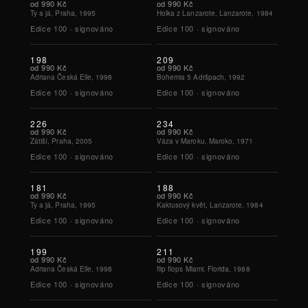
od
990 Kč
od
990 Kč
Ty a já, Praha, 1995
Holka z Lanzarote, Lanzarote, 1984
Edice
100
·
signováno
Edice
100
·
signováno
198
209
od
990 Kč
od
990 Kč
Adriana Česká Elle, 1998
Bohemia 5 Adršpach, 1992
Edice
100
·
signováno
Edice
100
·
signováno
226
234
od
990 Kč
od
990 Kč
Zátiší, Praha, 2005
Váza v Maroku, Maroko, 1971
Edice
100
·
signováno
Edice
100
·
signováno
181
188
od
990 Kč
od
990 Kč
Ty a já, Praha, 1995
Kaktusový květ, Lanzarote, 1984
Edice
100
·
signováno
Edice
100
·
signováno
199
211
od
990 Kč
od
990 Kč
Adriana Česká Elle, 1998
flip flops Miami, Florida, 1988
Edice
100
·
signováno
Edice
100
·
signováno