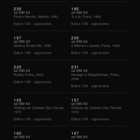
230
185
od
990 Kč
od
990 Kč
Pokoj v Maroku, Maroko, 1992
Ty a já, Praha, 1995
Edice
100
·
signováno
Edice
100
·
signováno
197
205
od
990 Kč
od
990 Kč
Adriana Česká Elle, 1998
S Milanem v posteli, Praha, 1999
Edice
100
·
signováno
Edice
100
·
signováno
225
231
od
990 Kč
od
990 Kč
Hrušky, Praha, 2005
Homage to Mapplethorpe, Praha,
2008
Edice
100
·
signováno
Edice
100
·
signováno
155
157
od
990 Kč
od
990 Kč
Château de Christian Dior, Francie,
Château de Christian Dior, Francie,
1973
1973
Edice
100
·
signováno
Edice
100
·
signováno
160
167
od
990 Kč
od
990 Kč