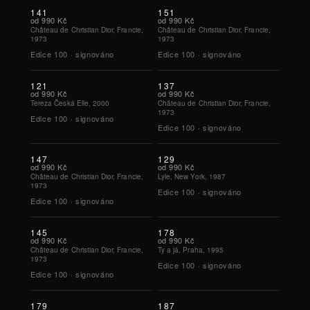
141
151
od
990 Kč
od
990 Kč
Château de Christian Dior, Francie,
Château de Christian Dior, Francie,
1973
1973
Edice
100
·
signováno
Edice
100
·
signováno
121
137
od
990 Kč
od
990 Kč
Tereza Česká Elle, 2000
Château de Christian Dior, Francie,
1973
Edice
100
·
signováno
Edice
100
·
signováno
147
129
od
990 Kč
od
990 Kč
Château de Christian Dior, Francie,
Lyle, New York, 1987
1973
Edice
100
·
signováno
Edice
100
·
signováno
145
178
od
990 Kč
od
990 Kč
Château de Christian Dior, Francie,
Ty a já, Praha, 1995
1973
Edice
100
·
signováno
Edice
100
·
signováno
179
187