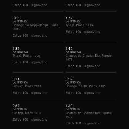
Edice
100
·
signováno
Edice
100
·
signováno
066
177
od
990 Kč
od
990 Kč
Homage pro Mapplethorpa, Praha,
Ty a já, Praha, 1995
2008
Edice
100
·
signováno
Edice
100
·
signováno
182
149
od
990 Kč
od
990 Kč
Ty a já, Praha, 1995
Chateau de Christian Dior, Francie,
1973
Edice
100
·
signováno
Edice
100
·
signováno
011
052
od
990 Kč
od
990 Kč
Broskve, Praha 2012
Homage to Ritts, Praha, 1995
Edice
100
·
signováno
Edice
100
·
signováno
267
139
od
990 Kč
od
990 Kč
Flip flop, Miami, 1988
Chateau de Christian Dior, Francie,
1973
Edice
100
·
signováno
Edice
100
·
signováno