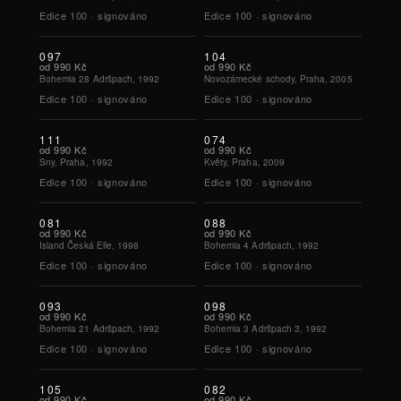
Edice
100
·
signováno
Edice
100
·
signováno
097
104
od
990 Kč
od
990 Kč
Bohemia 28 Adršpach, 1992
Novozámecké schody, Praha, 2005
Edice
100
·
signováno
Edice
100
·
signováno
111
074
od
990 Kč
od
990 Kč
Sny, Praha, 1992
Květy, Praha, 2009
Edice
100
·
signováno
Edice
100
·
signováno
081
088
od
990 Kč
od
990 Kč
Island Česká Elle, 1998
Bohemia 4 Adršpach, 1992
Edice
100
·
signováno
Edice
100
·
signováno
093
098
od
990 Kč
od
990 Kč
Bohemia 21 Adršpach, 1992
Bohemia 3 Adršpach 3, 1992
Edice
100
·
signováno
Edice
100
·
signováno
105
082
od
990 Kč
od
990 Kč