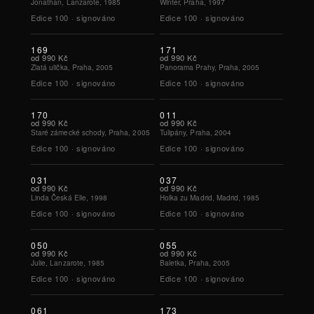
Jonathan, Lanzarote, 1985
Winter, Praha, 1997
Edice
100
·
signováno
Edice
100
·
signováno
169
171
od
990 Kč
od
990 Kč
Zlatá ulička, Praha, 2005
Panorama Prahy, Praha, 2005
Edice
100
·
signováno
Edice
100
·
signováno
170
011
od
990 Kč
od
990 Kč
Staré zámecké schody, Praha, 2005
Tulipány, Praha, 2004
Edice
100
·
signováno
Edice
100
·
signováno
031
037
od
990 Kč
od
990 Kč
Linda Česká Elle, 1998
Holka zu Madrid, Madrid, 1985
Edice
100
·
signováno
Edice
100
·
signováno
050
055
od
990 Kč
od
990 Kč
Julie, Lanzarote, 1985
Baletka, Praha, 2005
Edice
100
·
signováno
Edice
100
·
signováno
061
173