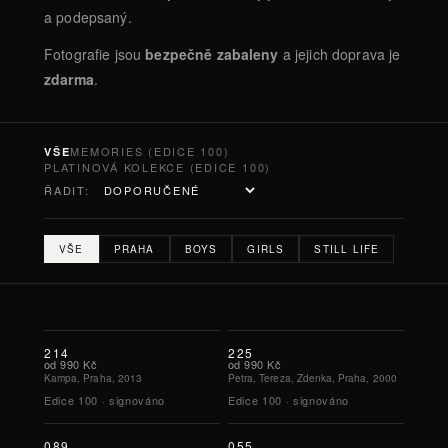
a podepsaný.
Fotografie jsou
bezpečně zabaleny
a jejich doprava je
zdarma
.
MEMORIES (EDICE 100)
VŠE
PLATINOVÁ KOLEKCE (EDICE 100)
ŘADIT:
VŠE
PRAHA
BOYS
GIRLS
STILL LIFE
214
225
od
990 Kč
od
990 Kč
Kampa, Praha, 2013
Petra, Tereza, Zdenka, Praha, 2000
Edice
100
·
signováno
Edice
100
·
signováno
089
055