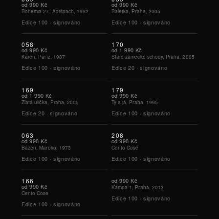
od
990 Kč
od
990 Kč
Bohemia 27, Adršpach, 1992
Baletka, Praha, 2005
Edice
100
·
signováno
Edice
100
·
signováno
058
170
od
990 Kč
od
1 990 Kč
Karen, Paříž, 1987
Staré zámecké schody, Praha, 2005
Edice
100
·
signováno
Edice
20
·
signováno
169
179
od
1 990 Kč
od
990 Kč
Zlatá ulička, Praha, 2005
Ty a já, Praha, 1995
Edice
20
·
signováno
Edice
100
·
signováno
063
208
od
990 Kč
od
990 Kč
Bazen, Maroko, 1973
Cento Cose
Edice
100
·
signováno
Edice
100
·
signováno
166
od
990 Kč
od
990 Kč
Kampa 1, Praha, 2013
Cento Cose
Edice
100
·
signováno
Edice
100
·
signováno